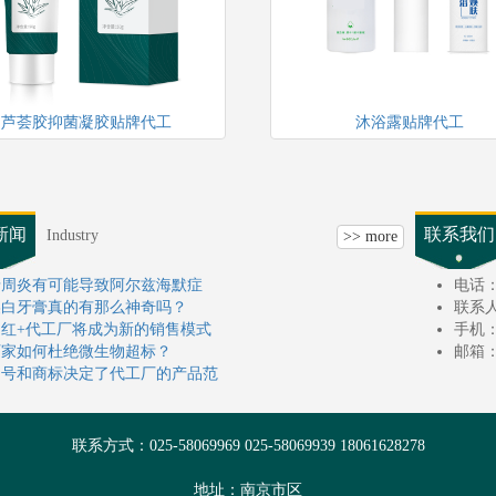
芦荟胶抑菌凝胶贴牌代工
沐浴露贴牌代工
新闻
联系我们
Industry
>> more
牙周炎有可能导致阿尔兹海默症
电话：02
美白牙膏真的有那么神奇吗？
联系
网红+代工厂将成为新的销售模式
手机：1
厂家如何杜绝微生物超标？
邮箱：3
文号和商标决定了代工厂的产品范
联系方式：025-58069969 025-58069939 18061628278
地址：南京市区