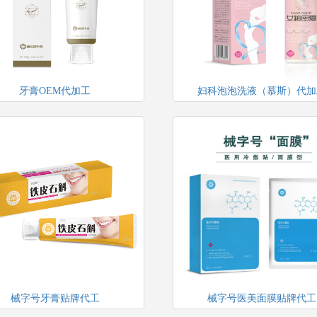
牙膏OEM代加工
妇科泡泡洗液（慕斯）代加
械字号牙膏贴牌代工
械字号医美面膜贴牌代工