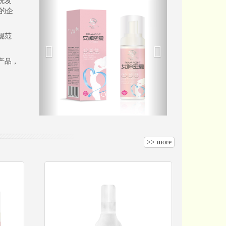
洗发
的企
规范
产品，
>> more