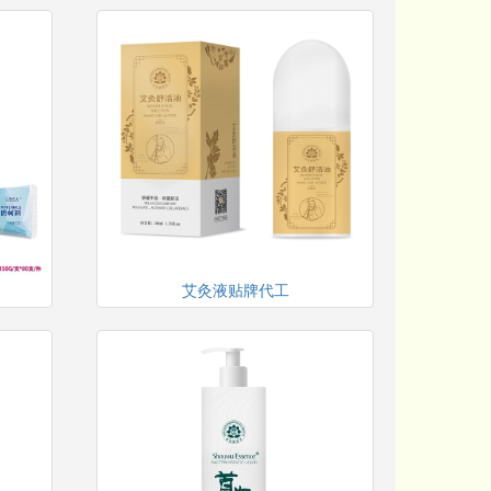
艾灸液贴牌代工